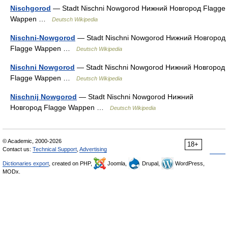
Nischgorod
— Stadt Nischni Nowgorod Нижний Новгород Flagge
Wappen …
Deutsch Wikipedia
Nischni-Nowgorod
— Stadt Nischni Nowgorod Нижний Новгород
Flagge Wappen …
Deutsch Wikipedia
Nischni Nowgorod
— Stadt Nischni Nowgorod Нижний Новгород
Flagge Wappen …
Deutsch Wikipedia
Nischnij Nowgorod
— Stadt Nischni Nowgorod Нижний
Новгород Flagge Wappen …
Deutsch Wikipedia
© Academic, 2000-2026
18+
Contact us:
Technical Support
,
Advertising
Dictionaries export
, created on PHP,
Joomla,
Drupal,
WordPress,
MODx.