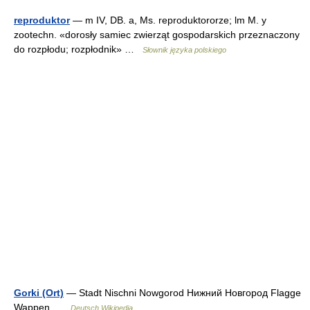
reproduktor
— m IV, DB. a, Ms. reproduktororze; lm M. y
zootechn. «dorosły samiec zwierząt gospodarskich przeznaczony
do rozpłodu; rozpłodnik» …
Słownik języka polskiego
Gorki (Ort)
— Stadt Nischni Nowgorod Нижний Новгород Flagge
Wappen …
Deutsch Wikipedia