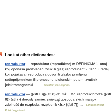
Look at other dictionaries:
reproduktor
— repròduktor (reprodȕktor) m DEFINICIJA 1. onaj
koji oponaša proizvedeni zvuk ili glas; reproducent 2. tehn. uređaj
koji pojačava i reproducira govor ili glazbu primljenu
radioprijemnikom ili prenesenu telefonskim putem; zvučnik
[elektromagnetski… …
Hrvatski jezični portal
reproduktor
— {{/stl 13}}{{stl 8}}rz. mż I, Mc. reproduktororze {{/stl
8}}{{stl 7}} dorosły samiec zwierząt gospodarskich mający
zdolność do rozpłodu; rozpłodnik <fr.> {{/stl 7}} …
Langenscheidt
Polski wyjaśnień