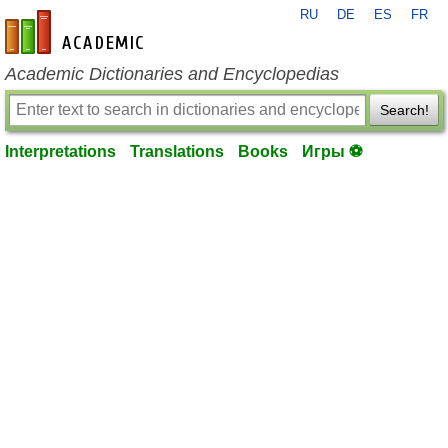
RU
DE
ES
FR
en-academic.com
Academic Dictionaries and Encyclopedias
Search!
Interpretations
Translations
Books
Игры ⚽