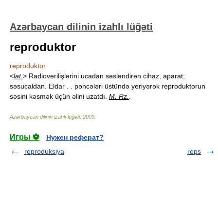
Azərbaycan dilinin izahlı lüğəti
reproduktor
reproduktor
<
lat.
> Radioverilişlərini ucadan səsləndirən cihaz, aparat;
səsucaldan. Eldar . . pəncələri üstündə yeriyərək reproduktorun
səsini kəsmək üçün əlini uzatdı.
M. Rz.
.
Azərbaycan dilinin izahlı lüğəti
.
2009
.
Игры ⚽
Нужен реферат?
reproduksiya
reps